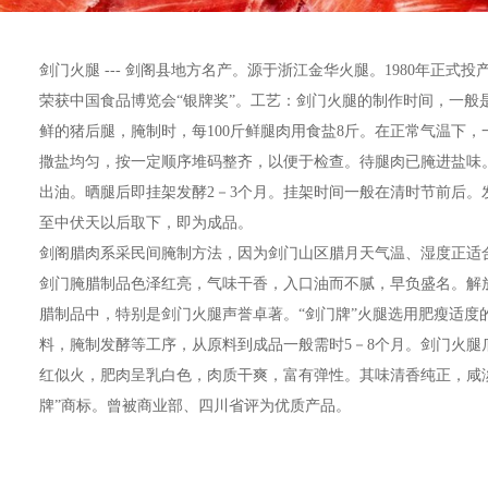
剑门火腿 --- 剑阁县地方名产。源于浙江金华火腿。1980年正式
荣获中国食品博览会“银牌奖”。工艺：剑门火腿的制作时间，一
鲜的猪后腿，腌制时，每100斤鲜腿肉用食盐8斤。在正常气温下
撒盐均匀，按一定顺序堆码整齐，以便于检查。待腿肉已腌进盐味。
出油。晒腿后即挂架发酵2－3个月。挂架时间一般在清时节前后
至中伏天以后取下，即为成品。
剑阁腊肉系采民间腌制方法，因为剑门山区腊月天气温、湿度正适
剑门腌腊制品色泽红亮，气味干香，入口油而不腻，早负盛名。解
腊制品中，特别是剑门火腿声誉卓著。“剑门牌”火腿选用肥瘦适
料，腌制发酵等工序，从原料到成品一般需时5－8个月。剑门火
红似火，肥肉呈乳白色，肉质干爽，富有弹性。其味清香纯正，咸
牌”商标。曾被商业部、四川省评为优质产品。