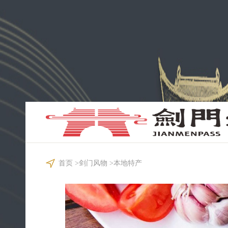
首页
>
剑门风物
>
本地特产