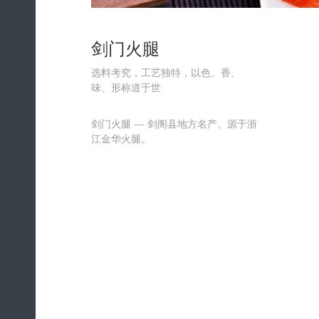
剑门火腿
选料考究，工艺独特，以色、香、
味、形称道于世
剑门火腿 --- 剑阁县地方名产。源于浙
江金华火腿。