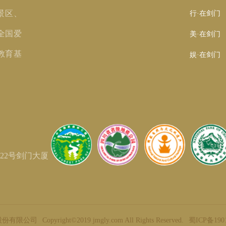
景区、
行·在剑门
全国爱
美·在剑门
教育基
娱·在剑门
22号剑门大厦
股份有限公司
Copyright©2019 jmgly.com All Rights Reserved.
蜀ICP备190