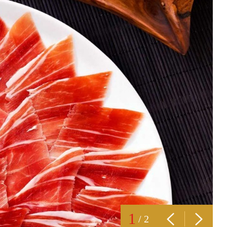
1
/
2