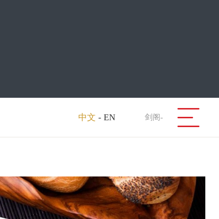
中文
-
EN
剑阁-