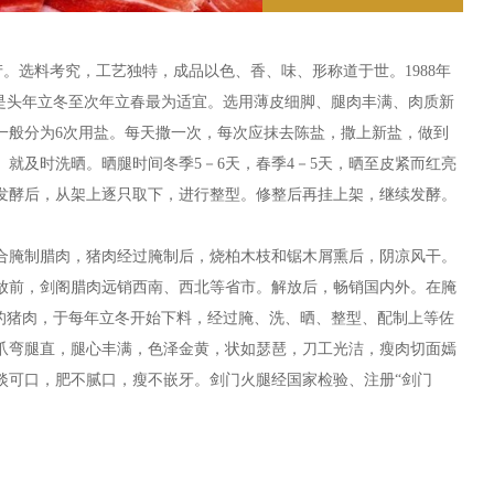
投产。选料考究，工艺独特，成品以色、香、味、形称道于世。1988年
般是头年立冬至次年立春最为适宜。选用薄皮细脚、腿肉丰满、肉质新
，一般分为6次用盐。每天撒一次，每次应抹去陈盐，撒上新盐，做到
就及时洗晒。晒腿时间冬季5－6天，春季4－5天，晒至皮紧而红亮
。发酵后，从架上逐只取下，进行整型。修整后再挂上架，继续发酵。
合腌制腊肉，猪肉经过腌制后，烧柏木枝和锯木屑熏后，阴凉风干。
放前，剑阁腊肉远销西南、西北等省市。解放后，畅销国内外。在腌
度的猪肉，于每年立冬开始下料，经过腌、洗、晒、整型、配制上等佐
腿爪弯腿直，腿心丰满，色泽金黄，状如瑟琶，刀工光洁，瘦肉切面嫣
淡可口，肥不腻口，瘦不嵌牙。剑门火腿经国家检验、注册“剑门