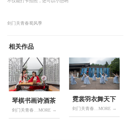
不仅能打卡拍照，还可以小憩哟
剑门关青春蜀风季
相关作品
霓裳羽衣舞天下
琴棋书画诗酒茶
剑门关青春蜀风季
MORE →
剑门关青春蜀风季
MORE →