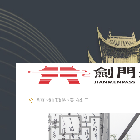
首页
>
剑门攻略
>
美·在剑门