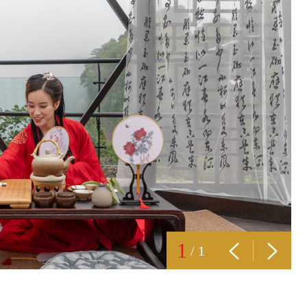
1
/
1