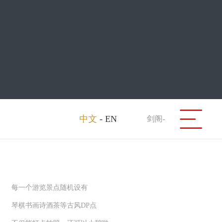
中文
-
EN
剑阁-
每一个游览景点随机设有
琴棋书画诗酒茶等古风DP点