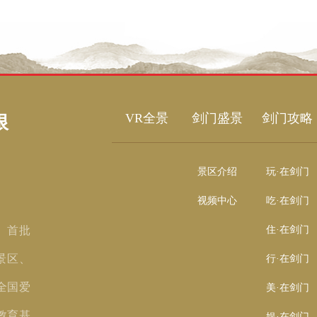
VR全景
剑门盛景
剑门攻略
限
景区介绍
玩·在剑门
视频中心
吃·在剑门
、首批
住·在剑门
景区、
行·在剑门
全国爱
美·在剑门
教育基
娱·在剑门