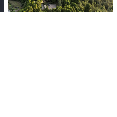
翠云廊，图源视觉中国
剑门蜀道（翠云廊）将厚重的文化遗产保护、脆弱的古生态系统
维护与区域的绿色发展有机结合，为全球范围内处理遗产保护、
生态平衡与社会发展关系，提供了极具参考价值的
中国方
“
案
和
东方智慧
。
”
“
”
上一篇：
全域文旅火爆 清明春假创佳绩——大剑门文旅集团2026年清明春假
假日综述
下一篇：
建设文旅地标，暖心服务美丽剑门，景城夜中花好月圆
返回列表
→