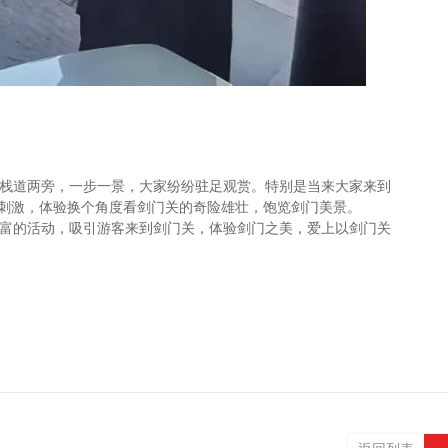
栈道两旁，一步一景，大家纷纷驻足观赏。特别是当来大家来到
空刺激，体验换个角度看剑门关的奇险雄壮，饱览剑门美景。
富的活动，吸引游客来到剑门关，体验剑门之美，爱上以剑门关