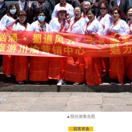
▲部分游客合照
迎客有备