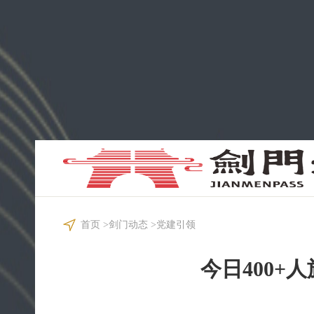
首页
>
剑门动态
>
党建引领
今日400