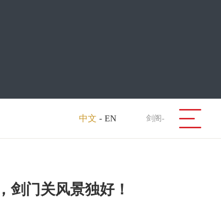
中文
-
EN
剑阁-
懈，剑门关风景独好！